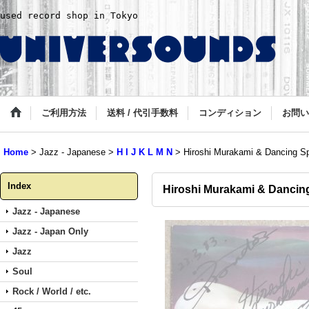
used record shop in Tokyo
ご利用方法
送料 / 代引手数料
コンディション
お問い
Home
>
Jazz - Japanese
>
H I J K L M N
>
Hiroshi Murakami & Dancing Sp
Index
Hiroshi Murakami & Dancin
Jazz - Japanese
Jazz - Japan Only
Jazz
Soul
Rock / World / etc.