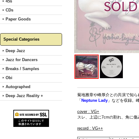
45s
CDs
Paper Goods
Special Categories
Deep Jazz
Jazz for Dancers
Breaks / Samples
Obi
Autographed
菊地雅章や峰厚介との共演で知ら
Deep Jazz Reality +
「
Neptune Lady
」などを収録。
cover : VG+
スレ、上辺に7cmの割れ、角に
record : VG++