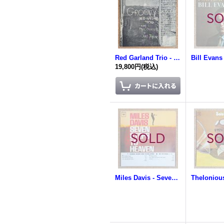
Red Garland Trio - Groovy
19,800円
(税込)
Miles Davis - Seven Steps To Heaven