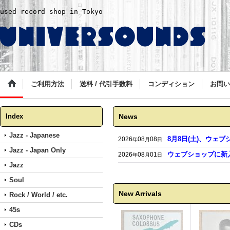
used record shop in Tokyo
ご利用方法
送料 / 代引手数料
コンディション
お問い
Index
News
Jazz - Japanese
8月8日(土)、ウェ
2026
08
08
年
月
日
Jazz - Japan Only
ウェブショップに新
2026
08
01
年
月
日
Jazz
Soul
New Arrivals
Rock / World / etc.
45s
CDs