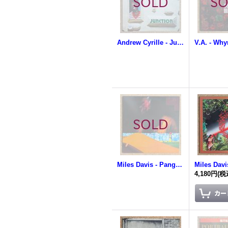
Andrew Cyrille - Junction
Miles Davis - Pangaea
Miles Davi
4,180円
(税