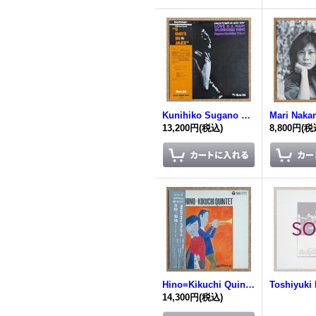
Kunihiko Sugano Trio + 1 - Love Is A Many Splendored Thing
13,200円
(税込)
8,800円
(税
Hino=Kikuchi Quintet
14,300円
(税込)