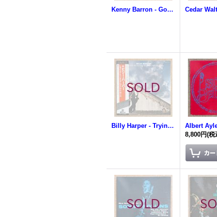
Kenny Barron - Golden Lotus
Billy Harper - Trying To Make Heaven My Home
Albert Ayle
8,800円
(税