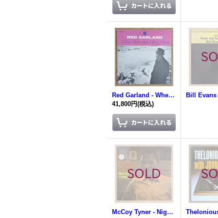
Red Garland - When There Are Grey Skies
41,800円
(税込)
McCoy Tyner - Nights Of Ballads & Blues