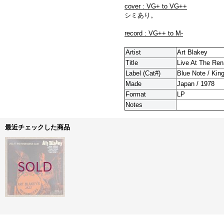
cover : VG+ to VG++
シミあり。
record : VG++ to M-
Artist
Art Blakey
Title
Live At The Ren
Label (Cat#)
Blue Note / Kin
Made
Japan / 1978
Format
LP
Notes
最近チェックした商品