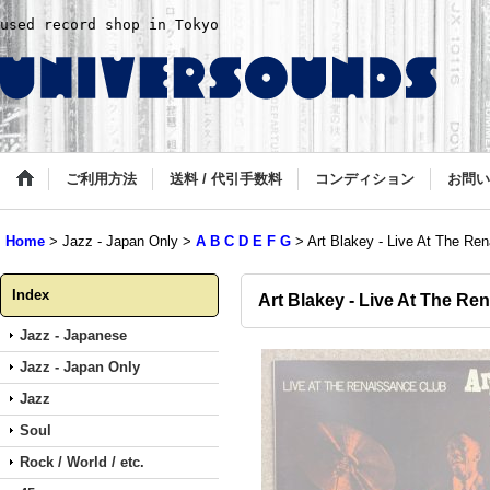
used record shop in Tokyo
ご利用方法
送料 / 代引手数料
コンディション
お問い
Home
>
Jazz - Japan Only
>
A B C D E F G
>
Art Blakey - Live At The Re
Index
Art Blakey - Live At The Re
Jazz - Japanese
Jazz - Japan Only
Jazz
Soul
Rock / World / etc.