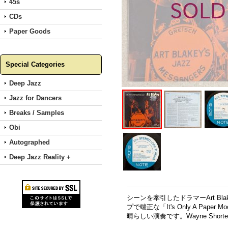
45s
CDs
Paper Goods
Special Categories
Deep Jazz
Jazz for Dancers
Breaks / Samples
Obi
Autographed
Deep Jazz Reality +
シーンを牽引したドラマーArt B
プで端正な「It's Only A Paper
晴らしい演奏です。Wayne Shorter、Fre