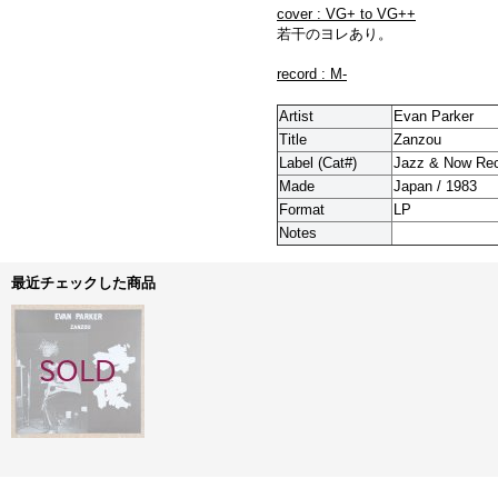
cover : VG+ to VG++
若干のヨレあり。
record : M-
Artist
Evan Parker
Title
Zanzou
Label (Cat#)
Jazz & Now Rec
Made
Japan / 1983
Format
LP
Notes
最近チェックした商品