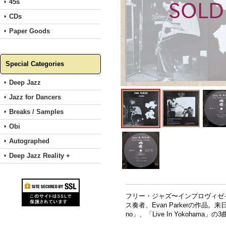
45s
CDs
Paper Goods
Special Categories
Deep Jazz
Jazz for Dancers
Breaks / Samples
Obi
Autographed
Deep Jazz Reality +
フリー・ジャズ〜インプロヴィゼ
ス奏者、Evan Parkerの作
no」、「Live In Yokohama」