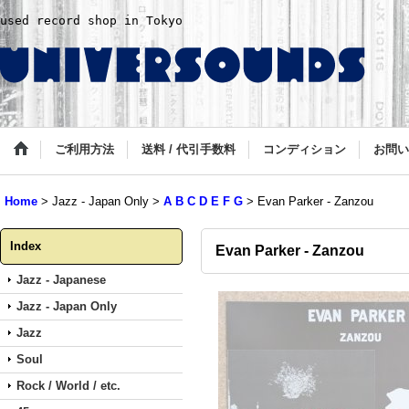
used record shop in Tokyo
ご利用方法
送料 / 代引手数料
コンディション
お問い
Home
>
Jazz - Japan Only
>
A B C D E F G
>
Evan Parker - Zanzou
Index
Evan Parker - Zanzou
Jazz - Japanese
Jazz - Japan Only
Jazz
Soul
Rock / World / etc.