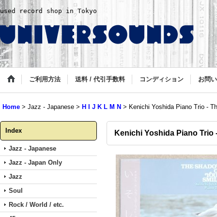
used record shop in Tokyo
ご利用方法
送料 / 代引手数料
コンディション
お問い
Home
>
Jazz - Japanese
>
H I J K L M N
>
Kenichi Yoshida Piano Trio - 
Index
Kenichi Yoshida Piano Trio
Jazz - Japanese
Jazz - Japan Only
Jazz
Soul
Rock / World / etc.