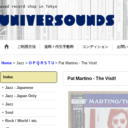
used record shop in Tokyo
ご利用方法
送料 / 代引手数料
コンディション
お問い
Home
>
Jazz
>
O P Q R S T U
>
Pat Martino - The Visit!
Index
Pat Martino - The Visit!
Jazz - Japanese
Jazz - Japan Only
Jazz
Soul
Rock / World / etc.