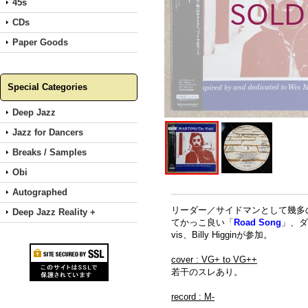
45s
CDs
Paper Goods
Special Categories
Deep Jazz
Jazz for Dancers
Breaks / Samples
Obi
Autographed
リーダー／サイドマンとして幾多
Deep Jazz Reality +
てかっこ良い「
Road Song
」、ダ
vis、Billy Higginが参加。
cover : VG+ to VG++
若干のスレあり。
record : M-