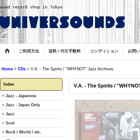
used record shop in Tokyo
ご利用方法
送料 / 代引手数料
コンディション
お問い
Home
>
CDs
>
V.A. - The Spirits / "WHYNOT" Jazz Archives
Index
V.A. - The Spirits / "WHYNO
Jazz - Japanese
Jazz - Japan Only
Jazz
Soul
Rock / World / etc.