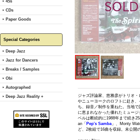
45s
CDs
Paper Goods
Special Categories
Deep Jazz
Jazz for Dancers
Breaks / Samples
Obi
Autographed
ジャズ評論家、悠雅彦がトリオ・レ
Deep Jazz Reality +
やニューヨークのロフトに赴き、
ち、録音／制作を重ねた。当地で
に恵まれなかった優れたミュージ
ベルは断続的に1988年まで続き2
an「
Pep's Samba
」、Monty Wat
ど、2枚組で16曲を収録。未公