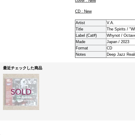
cover : New
CD : New
Artist
V.A.
Title
The Spirits / 
Label (Cat#)
Whynot / Octave
Made
Japan / 2023
Format
CD
Notes
Deep Jazz Reali
最近チェックした商品