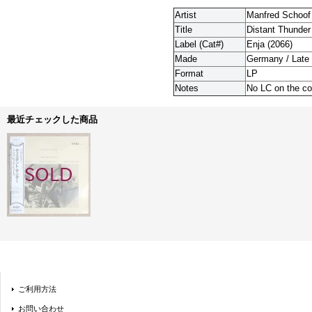
Artist
Manfred Schoof 
Title
Distant Thunder
Label (Cat#)
Enja (2066)
Made
Germany / Late 
Format
LP
Notes
No LC on the cov
最近チェックした商品
ご利用方法
お問い合わせ