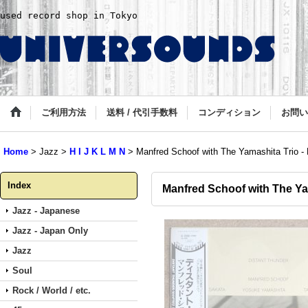
used record shop in Tokyo
ご利用方法
送料 / 代引手数料
コンディション
お問い
Home
>
Jazz
>
H I J K L M N
>
Manfred Schoof with The Yamashita Trio - 
Index
Manfred Schoof with The Ya
Jazz - Japanese
Jazz - Japan Only
Jazz
Soul
Rock / World / etc.