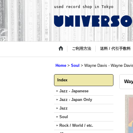
used record shop in Tokyo
ご利用方法
送料 / 代引手数料
Home
>
Soul
>
Wayne Davis - Wayne Davi
Index
Way
Jazz - Japanese
Jazz - Japan Only
Jazz
Soul
Rock / World / etc.