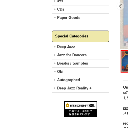
45s
CDs
Paper Goods
Special Categories
Deep Jazz
Jazz for Dancers
Breaks / Samples
Obi
Autographed
O
Deep Jazz Reality +
s
も
co
ス
re