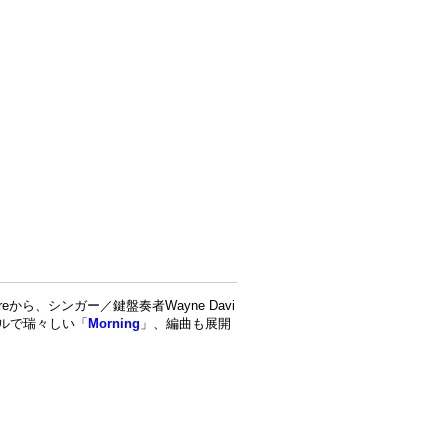
ireから、シンガー／鍵盤奏者Wayne Davi
ョナルで瑞々しい「
Morning
」、編曲も展開