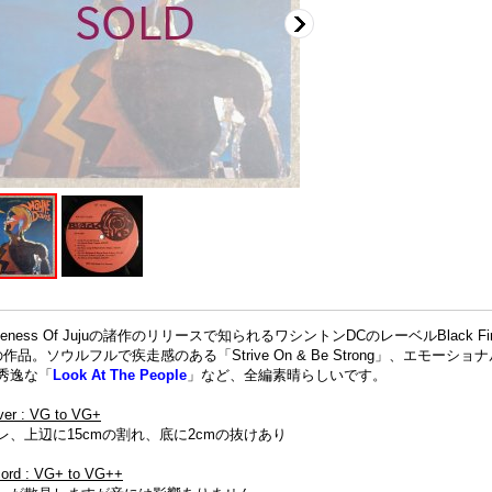
neness Of Jujuの諸作のリリースで知られるワシントンDCのレーベルBlack F
の作品。ソウルフルで疾走感のある「Strive On & Be Strong」、エモーシ
秀逸な「
Look At The People
」など、全編素晴らしいです。
ver : VG to VG+
レ、上辺に15cmの割れ、底に2cmの抜けあり
cord : VG+ to VG++