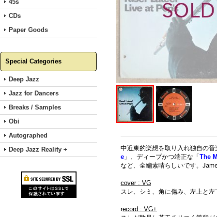
45s
CDs
Paper Goods
Special Categories
Deep Jazz
Jazz for Dancers
Breaks / Samples
Obi
Autographed
中近東的楽想を取り入れ独自の音楽性
Deep Jazz Reality +
e
」、ディープかつ端正な「
The M
など、全編素晴らしいです。James B
cover : VG
スレ、シミ、角に傷み、左上と左
r
ecord : VG+