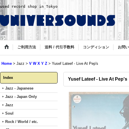
used record shop in Tokyo
ご利用方法
送料 / 代引手数料
コンディション
お問い
Home
>
Jazz
>
V W X Y Z
>
Yusef Lateef - Live At Pep's
Index
Yusef Lateef - Live At Pep's
Jazz - Japanese
Jazz - Japan Only
Jazz
Soul
Rock / World / etc.