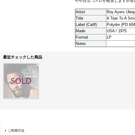
やや目立つスレが散見しますが音
Artist
Roy Ayers Ubiqu
Title
A Tear To A Smi
Label (Cat#)
Polydor (PD 604
Made
USA / 1975
Format
LP
Notes
最近チェックした商品
ご利用方法