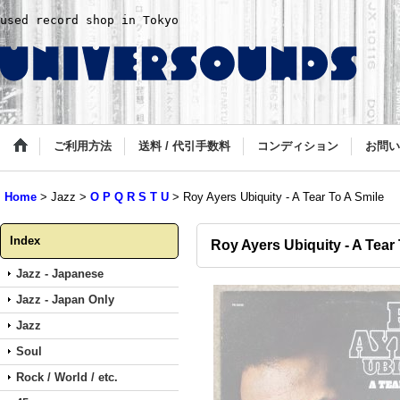
used record shop in Tokyo
ご利用方法
送料 / 代引手数料
コンディション
お問い
Home
>
Jazz
>
O P Q R S T U
>
Roy Ayers Ubiquity - A Tear To A Smile
Index
Roy Ayers Ubiquity - A Tear
Jazz - Japanese
Jazz - Japan Only
Jazz
Soul
Rock / World / etc.