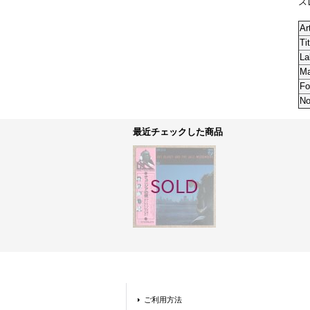
ス
Ar
Tit
La
M
Fo
No
最近チェックした商品
ご利用方法