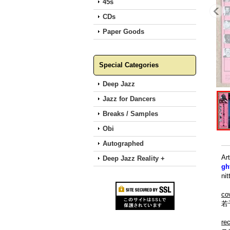
45s
CDs
Paper Goods
Special Categories
Deep Jazz
Jazz for Dancers
Breaks / Samples
Obi
Autographed
A
Deep Jazz Reality +
gh
ni
co
若
re