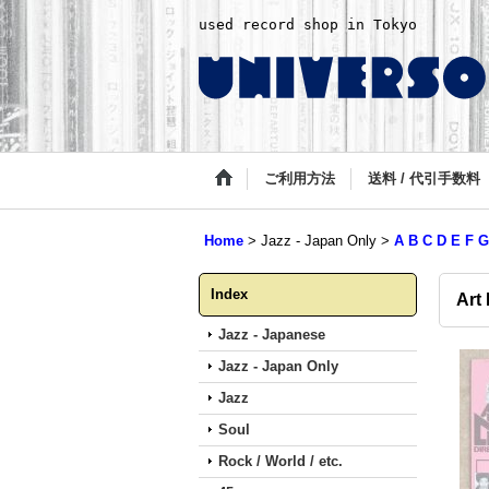
used record shop in Tokyo
ご利用方法
送料 / 代引手数料
Home
>
Jazz - Japan Only
>
A B C D E F G
Index
Art
Jazz - Japanese
Jazz - Japan Only
Jazz
Soul
Rock / World / etc.