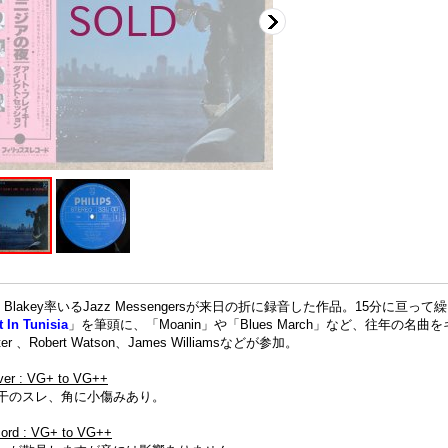
rt Blakey率いるJazz Messengersが来日の折に録音した作品。15分
t In Tunisia
」を筆頭に、「Moanin」や「Blues March」など、往年の名曲
tter 、Robert Watson、James Williamsなどが参加。
ver : VG+ to VG++
干のスレ、角に小傷みあり。
cord : VG+ to VG++