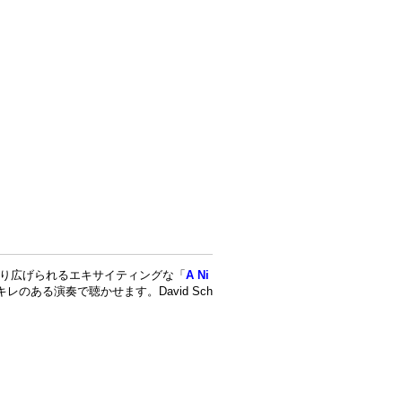
に亘って繰り広げられるエキサイティングな「
A Ni
をキレのある演奏で聴かせます。David Sch