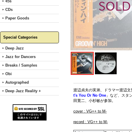
45s
CDs
Paper Goods
Special Categories
Deep Jazz
Jazz for Dancers
Breaks / Samples
Obi
Autographed
渡辺貞夫の実弟、ドラマー渡辺文
Deep Jazz Reality +
t's You Or No One
」など、スタ
田寛二、小杉敏が参加。
cover : VG++ to M-
record : VG++ to M-