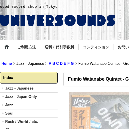
used record shop in Tokyo
ご利用方法
送料 / 代引手数料
コンディション
お問い
Home
>
Jazz - Japanese
>
A B C D E F G
>
Fumio Watanabe Quintet - Gro
Index
Fumio Watanabe Quintet - G
Jazz - Japanese
Jazz - Japan Only
Jazz
Soul
Rock / World / etc.