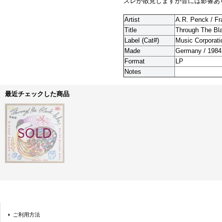
スレが散見しますが音には影響あ
Artist
A.R. Penck / Fr
Title
Through The Bl
Label (Cat#)
Music Corporati
Made
Germany / 1984
Format
LP
Notes
最近チェックした商品
ご利用方法