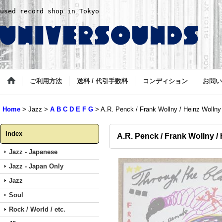
used record shop in Tokyo
ご利用方法
送料 / 代引手数料
コンディション
お問い
Home
>
Jazz
>
A B C D E F G
>
A.R. Penck / Frank Wollny / Heinz Wollny 
Index
A.R. Penck / Frank Wollny /
Jazz - Japanese
Jazz - Japan Only
Jazz
Soul
Rock / World / etc.