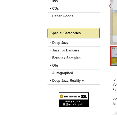
45s
CDs
Paper Goods
Special Categories
Deep Jazz
Jazz for Dancers
Breaks / Samples
Obi
Autographed
ジ
Deep Jazz Reality +
Y
a
co
若
re