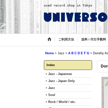
used record shop in Tokyo
ご利用方法
送料 / 代引手数料
Home
>
Jazz
>
A B C D E F G
>
Dorothy As
Index
Dor
Jazz - Japanese
Jazz - Japan Only
Jazz
Soul
Rock / World / etc.