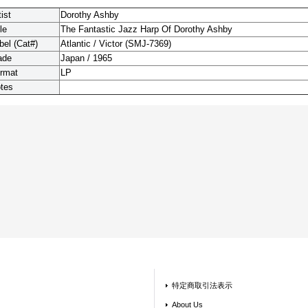
tist
Dorothy Ashby
le
The Fantastic Jazz Harp Of Dorothy Ashby
bel (Cat#)
Atlantic / Victor (SMJ-7369)
ade
Japan / 1965
rmat
LP
tes
特定商取引法表示
About Us