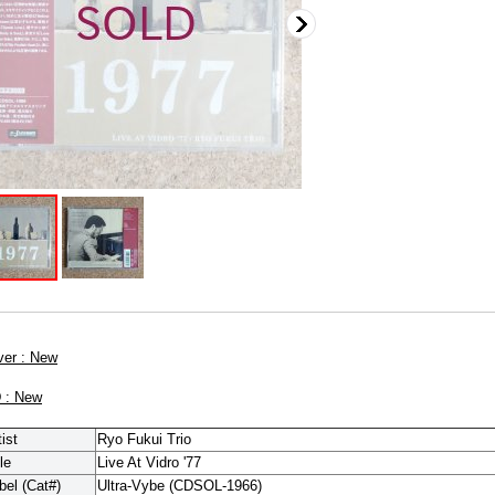
ver : New
 : New
tist
Ryo Fukui Trio
le
Live At Vidro '77
bel (Cat#)
Ultra-Vybe (CDSOL-1966)