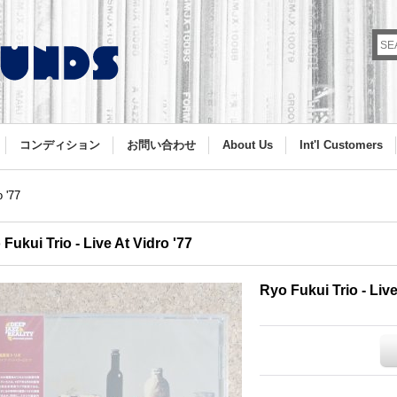
コンディション
お問い合わせ
About Us
Int'l Customers
o '77
Fukui Trio - Live At Vidro '77
Ryo Fukui Trio - Live