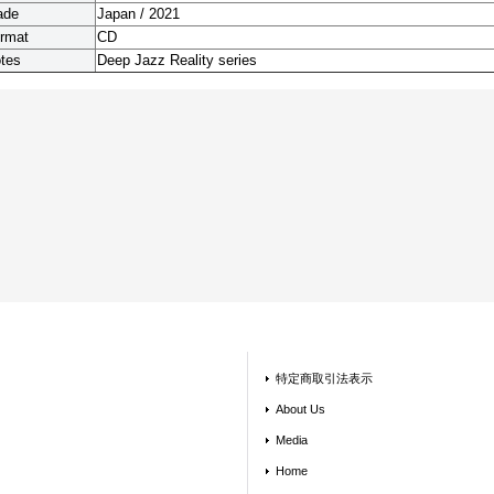
ade
Japan / 2021
rmat
CD
tes
Deep Jazz Reality series
特定商取引法表示
About Us
Media
Home