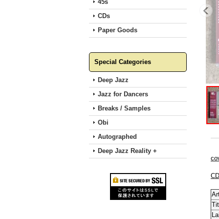
45s
CDs
Paper Goods
Special Categories
Deep Jazz
Jazz for Dancers
Breaks / Samples
Obi
Autographed
Deep Jazz Reality +
co
CD
Ar
Tit
La