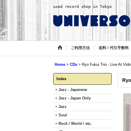
used record shop in Tokyo
ご利用方法
送料 / 代引手数料
Home
>
CDs
>
Ryo Fukui Trio - Live At Vidr
Index
Ryo 
Jazz - Japanese
Jazz - Japan Only
Jazz
Soul
Rock / World / etc.