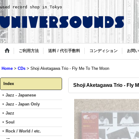
used record shop in Tokyo
ご利用方法
送料 / 代引手数料
コンディション
お問い
Home
>
CDs
>
Shoji Aketagawa Trio - Fly Me To The Moon
Index
Shoji Aketagawa Trio - Fly
Jazz - Japanese
Jazz - Japan Only
Jazz
Soul
Rock / World / etc.