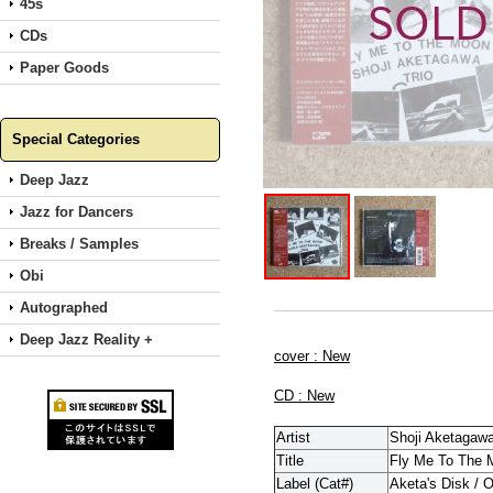
45s
CDs
Paper Goods
Special Categories
Deep Jazz
Jazz for Dancers
Breaks / Samples
Obi
Autographed
Deep Jazz Reality +
cover : New
CD : New
Artist
Shoji Aketagawa
Title
Fly Me To The 
Label (Cat#)
Aketa's Disk / 