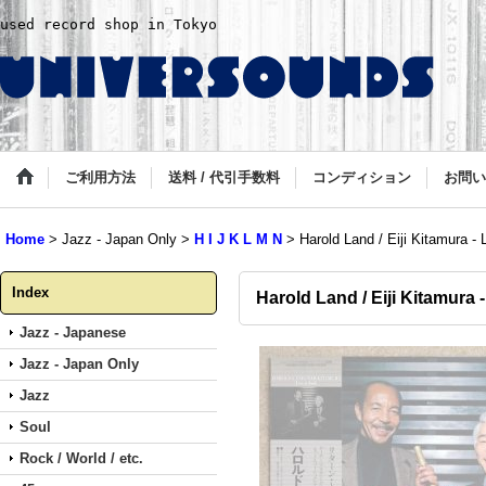
used record shop in Tokyo
ご利用方法
送料 / 代引手数料
コンディション
お問い
Home
>
Jazz - Japan Only
>
H I J K L M N
>
Harold Land / Eiji Kitamura - 
Index
Harold Land / Eiji Kitamura 
Jazz - Japanese
Jazz - Japan Only
Jazz
Soul
Rock / World / etc.