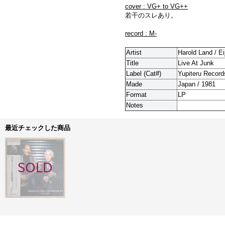
cover : VG+ to VG++
若干のスレあり。
record : M-
Artist
Harold Land / Ei
Title
Live At Junk
Label (Cat#)
Yupiteru Record
Made
Japan / 1981
Format
LP
Notes
最近チェックした商品