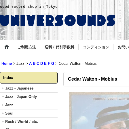
used record shop in Tokyo
ご利用方法
送料 / 代引手数料
コンディション
お問い
Home
>
Jazz
>
A B C D E F G
>
Cedar Walton - Mobius
Index
Cedar Walton - Mobius
Jazz - Japanese
Jazz - Japan Only
Jazz
Soul
Rock / World / etc.