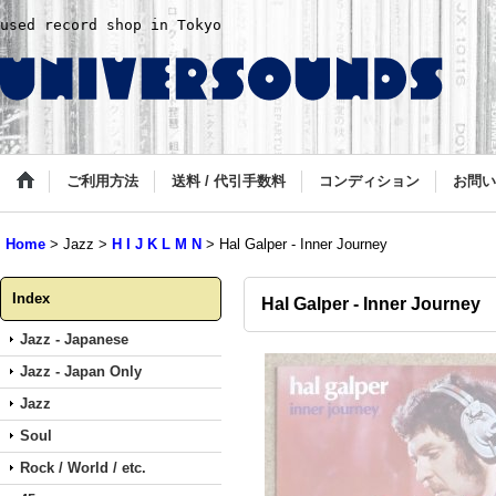
used record shop in Tokyo
ご利用方法
送料 / 代引手数料
コンディション
お問い
Home
>
Jazz
>
H I J K L M N
>
Hal Galper - Inner Journey
Index
Hal Galper - Inner Journey
Jazz - Japanese
Jazz - Japan Only
Jazz
Soul
Rock / World / etc.