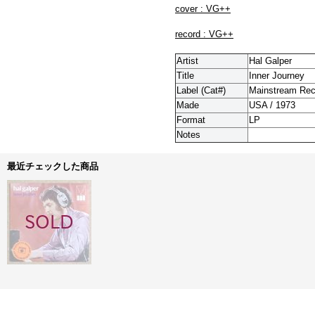
cover : VG++
record : VG++
Artist
Hal Galper
Title
Inner Journey
Label (Cat#)
Mainstream Rec
Made
USA / 1973
Format
LP
Notes
最近チェックした商品