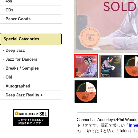
45s
CDs
Paper Goods
Special Categories
Deep Jazz
Jazz for Dancers
Breaks / Samples
Obi
Autographed
Deep Jazz Reality +
Cannonball AdderleyやPhil
トリオです。端正で美しい「
Inne
e」、ゆったりと紡ぐ「Taking Th