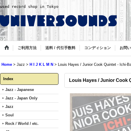
used record shop in Tokyo
ご利用方法
送料 / 代引手数料
コンディション
お問い
Home
>
Jazz
>
H I J K L M N
>
Louis Hayes / Junior Cook Quintet - Ichi-B
Index
Louis Hayes / Junior Cook Q
Jazz - Japanese
Jazz - Japan Only
Jazz
Soul
Rock / World / etc.