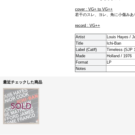
cover : VG+ to VG++
若干のスレ、ヨレ、角に小傷みあ
record : VG++
Artist
Louis Hayes / J
Title
Ichi-Ban
Label (Cat#)
Timeless (
SJP 
Made
Holland / 1976
Format
LP
Notes
最近チェックした商品