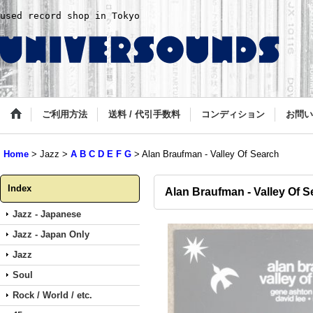
used record shop in Tokyo
ご利用方法
送料 / 代引手数料
コンディション
お問い
Home
>
Jazz
>
A B C D E F G
>
Alan Braufman - Valley Of Search
Index
Alan Braufman - Valley Of S
Jazz - Japanese
Jazz - Japan Only
Jazz
Soul
Rock / World / etc.