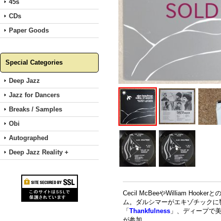
45s
CDs
Paper Goods
Special Categories
Deep Jazz
Jazz for Dancers
Breaks / Samples
Obi
Autographed
Deep Jazz Reality +
Cecil McBeeやWilliam 
ム。ダルシマーがエキゾチックに響く「
「
Thankfulness
」、ディープで
が参加。