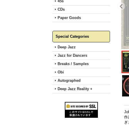
45s
CDs
Paper Goods
Special Categories
Deep Jazz
Jazz for Dancers
Breaks / Samples
Obi
Autographed
Deep Jazz Reality +
J
作品
ぎ