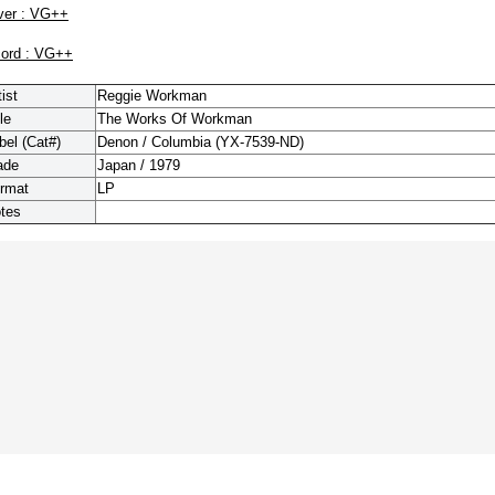
ver : VG++
cord : VG++
tist
Reggie Workman
le
The Works Of Workman
bel (Cat#)
Denon / Columbia (
YX-7539-ND)
ade
Japan / 1979
rmat
LP
tes