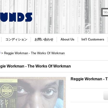
コンディション
お問い合わせ
About Us
Int'l Customers
U
>
Reggie Workman - The Works Of Workman
gie Workman - The Works Of Workman
Reggie Workman - 