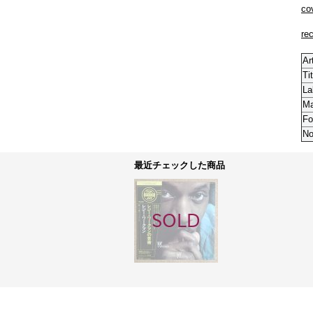
co
re
Ar
Tit
La
M
Fo
No
最近チェックした商品