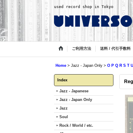
used record shop in Tokyo
ご利用方法
送料 / 代引手数料
Home
>
Jazz - Japan Only
>
O P Q R S T 
Index
Reg
Jazz - Japanese
Jazz - Japan Only
Jazz
Soul
Rock / World / etc.