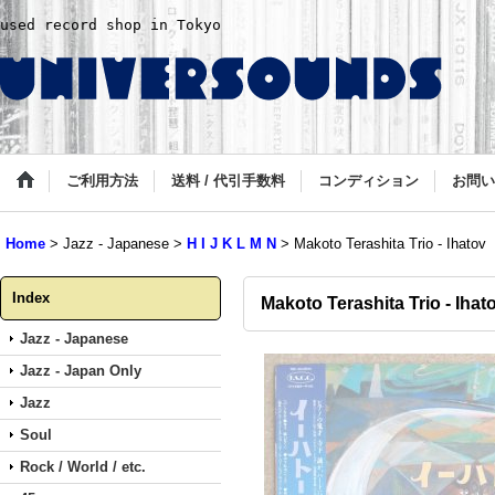
used record shop in Tokyo
ご利用方法
送料 / 代引手数料
コンディション
お問い
Home
>
Jazz - Japanese
>
H I J K L M N
>
Makoto Terashita Trio - Ihatov
Index
Makoto Terashita Trio - Ihat
Jazz - Japanese
Jazz - Japan Only
Jazz
Soul
Rock / World / etc.