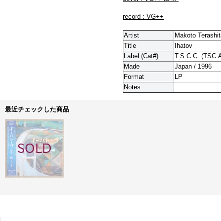
record : VG++
Artist
Makoto Terashit
Title
Ihatov
Label (Cat#)
T.S.C.C. (
TSC.A
Made
Japan / 1996
Format
LP
Notes
最近チェックした商品