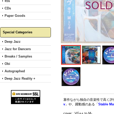
45s
CDs
Paper Goods
Special Categories
Deep Jazz
Jazz for Dancers
Breaks / Samples
Obi
Autographed
Deep Jazz Reality +
寡作ながら独自の音楽性で高く評
v
」や、躍動感のある「
Stable Ma
cover : VG++ to M-