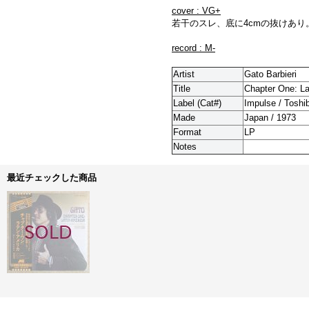
cover : VG+
若干のスレ、底に4cmの抜けあり
record : M-
Artist
Gato Barbieri
Title
Chapter One: La
Label (Cat#)
Impulse / Toshi
Made
Japan / 1973
Format
LP
Notes
最近チェックした商品