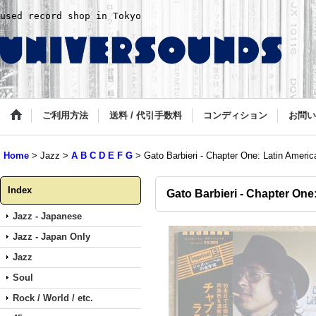
used record shop in Tokyo
ご利用方法
送料 / 代引手数料
コンディション
お問い
Home
>
Jazz
>
A B C D E F G
>
Gato Barbieri - Chapter One: Latin Americ
Index
Gato Barbieri - Chapter One
Jazz - Japanese
Jazz - Japan Only
Jazz
Soul
Rock / World / etc.