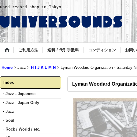
used record shop in Tokyo
ご利用方法
送料 / 代引手数料
コンディション
お問い
Home
>
Jazz
>
H I J K L M N
>
Lyman Woodard Organization - Saturday Ni
Index
Lyman Woodard Organization
Jazz - Japanese
Jazz - Japan Only
Jazz
Soul
Rock / World / etc.