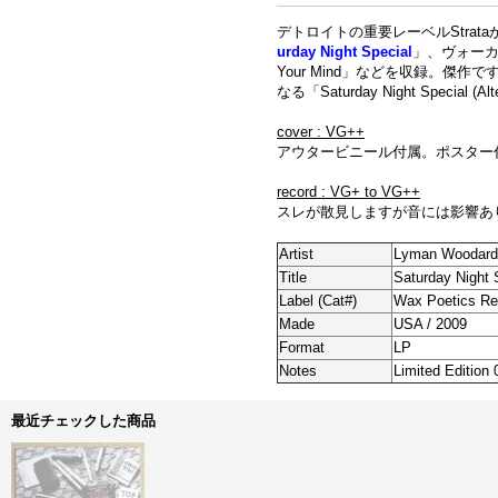
デトロイトの重要レーベルStrat
urday Night Special
」、ヴォー
Your Mind」などを収録。傑作です
なる「Saturday Night Special
cover : VG++
アウタービニール付属。ポスター
record : VG+ to VG++
スレが散見しますが音には影響あ
Artist
Lyman Woodard 
Title
Saturday Night 
Label (Cat#)
Wax Poetics R
Made
USA / 2009
Format
LP
Notes
Limited Edition
最近チェックした商品