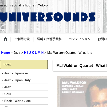
used record shop in Tokyo
ご利用方法
送料 / 代引手数料
コンディション
お問い
Home
>
Jazz
>
H I J K L M N
>
Mal Waldron Quartet - What It Is
Index
Mal Waldron Quartet - What I
Jazz - Japanese
Jazz - Japan Only
Jazz
Soul
Rock / World / etc.