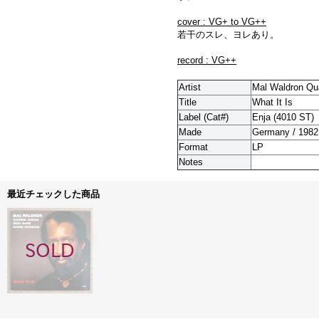
cover : VG+ to VG++
若干のスレ、ヨレあり。
record : VG++
Artist
Mal Waldron Qua
Title
What It Is
Label (Cat#)
Enja (4010 ST)
Made
Germany / 1982
Format
LP
Notes
最近チェックした商品