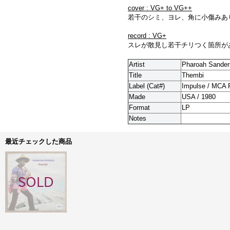
cover : VG+ to VG++
若干のシミ、ヨレ、角に小傷みあ
record : VG+
スレが散見し若干チリつく箇所が
Artist
Pharoah Sander
Title
Thembi
Label (Cat#)
Impulse / MCA 
Made
USA / 1980
Format
LP
Notes
最近チェックした商品