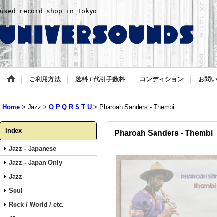
used record shop in Tokyo
ご利用方法
送料 / 代引手数料
コンディション
お問い
Home
>
Jazz
>
O P Q R S T U
>
Pharoah Sanders - Thembi
Index
Pharoah Sanders - Thembi
Jazz - Japanese
Jazz - Japan Only
Jazz
Soul
Rock / World / etc.