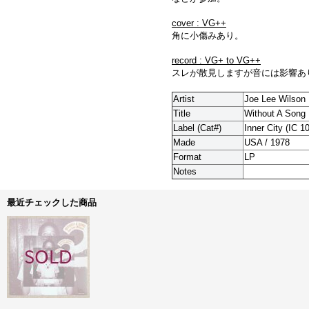
cover : VG++
角に小傷みあり。
record : VG+ to VG++
スレが散見しますが音には影響あ
Artist
Joe Lee Wilson
Title
Without A Song
Label (Cat#)
Inner City (IC 1
Made
USA / 1978
Format
LP
Notes
最近チェックした商品