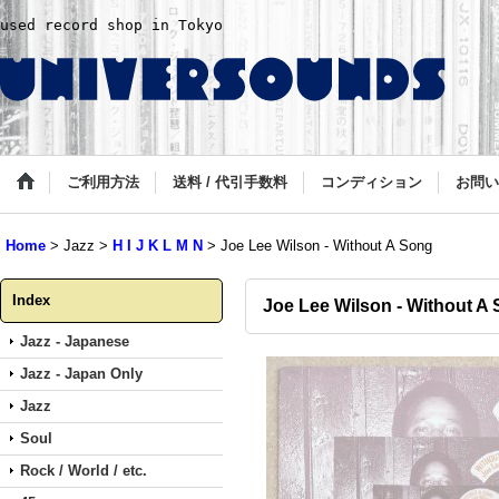
used record shop in Tokyo
ご利用方法
送料 / 代引手数料
コンディション
お問い
Home
>
Jazz
>
H I J K L M N
>
Joe Lee Wilson - Without A Song
Index
Joe Lee Wilson - Without A
Jazz - Japanese
Jazz - Japan Only
Jazz
Soul
Rock / World / etc.