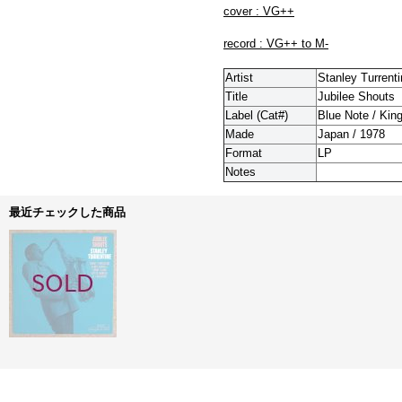
cover : VG++
record : VG++ to M-
Artist
Stanley Turrent
Title
Jubilee Shouts
Label (Cat#)
Blue Note / Kin
Made
Japan / 1978
Format
LP
Notes
最近チェックした商品