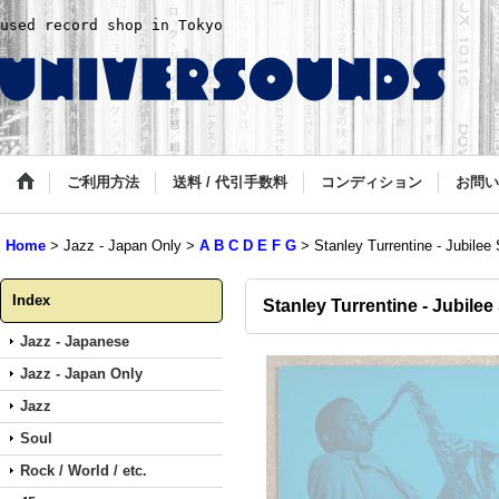
used record shop in Tokyo
ご利用方法
送料 / 代引手数料
コンディション
お問い
Home
>
Jazz - Japan Only
>
A B C D E F G
>
Stanley Turrentine - Jubilee
Index
Stanley Turrentine - Jubile
Jazz - Japanese
Jazz - Japan Only
Jazz
Soul
Rock / World / etc.