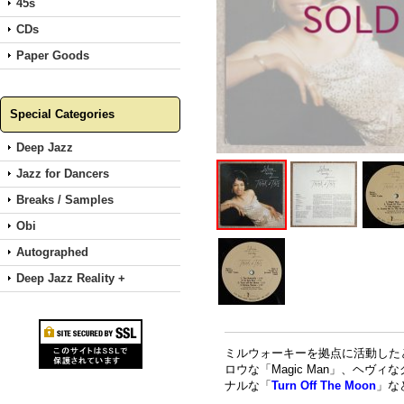
45s
CDs
Paper Goods
Special Categories
Deep Jazz
Jazz for Dancers
Breaks / Samples
Obi
Autographed
Deep Jazz Reality +
ミルウォーキーを拠点に活動したと
ロウな「Magic Man」、ヘヴィ
ナルな「
Turn Off The Moon
」な