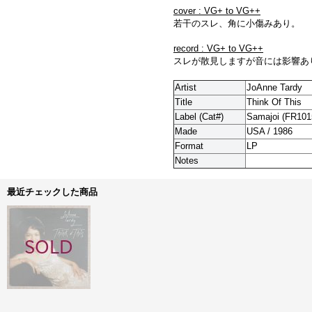
cover : VG+ to VG++
若干のスレ、角に小傷みあり。
record : VG+ to VG++
スレが散見しますが音には影響あ
Artist
JoAnne Tardy
Title
Think Of This
Label (Cat#)
Samajoi (
FR101
Made
USA / 1986
Format
LP
Notes
最近チェックした商品