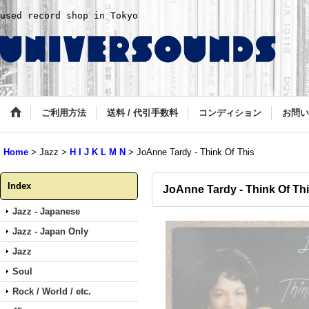
used record shop in Tokyo
ご利用方法
送料 / 代引手数料
コンディション
お問い
Home
>
Jazz
>
H I J K L M N
>
JoAnne Tardy - Think Of This
Index
JoAnne Tardy - Think Of Th
Jazz - Japanese
Jazz - Japan Only
Jazz
Soul
Rock / World / etc.