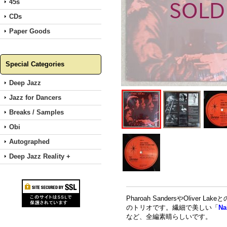
45s
CDs
Paper Goods
Special Categories
Deep Jazz
Jazz for Dancers
Breaks / Samples
Obi
Autographed
Deep Jazz Reality +
Pharoah SandersやOliver L
のトリオです。繊細で美しい「
Na
など、全編素晴らしいです。