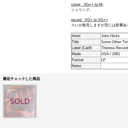
cover : VG++ to M-
シュリンク。
record : VG+ to VG++
スレが散見しますが音には影響あ
Artist
John Hicks
Title
Some Other Ti
Label (Cat#)
Theresa Record
Made
USA / 1981
Format
LP
Notes
最近チェックした商品