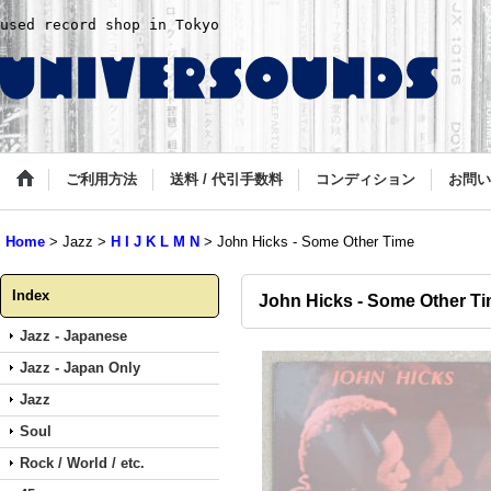
used record shop in Tokyo
ご利用方法
送料 / 代引手数料
コンディション
お問い
Home
>
Jazz
>
H I J K L M N
>
John Hicks - Some Other Time
Index
John Hicks - Some Other T
Jazz - Japanese
Jazz - Japan Only
Jazz
Soul
Rock / World / etc.