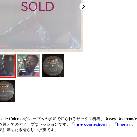
rnette Colemanグループへの参加で知られるサックス奏者、Dewey Redmanの作品。Si
を迎えてのディープなセッションです。「
Innerconnection
」、「
Imani
」、「
気に満ちた素晴らしい演奏です。