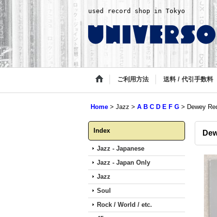
used record shop in Tokyo
ご利用方法
送料 / 代引手数料
Home
>
Jazz
>
A B C D E F G
>
Dewey Red
Index
Dew
Jazz - Japanese
Jazz - Japan Only
Jazz
Soul
Rock / World / etc.