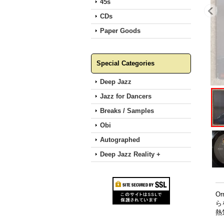
45s
CDs
Paper Goods
Special Categories
Deep Jazz
Jazz for Dancers
Breaks / Samples
Obi
Autographed
Deep Jazz Reality +
O
ら
熱