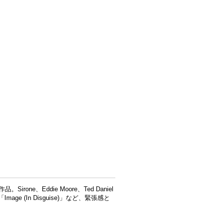
rone、Eddie Moore、Ted Daniel
Image (In Disguise)」など、緊張感と