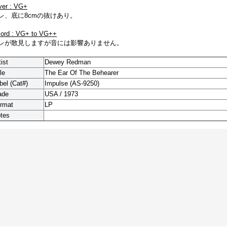
ver : VG+
レ、底に8cmの抜けあり。
cord : VG+ to VG++
レが散見しますが音には影響ありません。
tist
Dewey Redman
le
The Ear Of The Behearer
bel (Cat#)
Impulse (AS-9250)
ade
USA / 1973
rmat
LP
tes