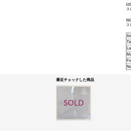
co
ス
re
ス
Ar
Tit
La
M
Fo
No
最近チェックした商品