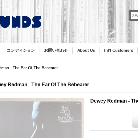
コンディション
お問い合わせ
About Us
Int'l Customers
man - The Ear Of The Behearer
ey Redman - The Ear Of The Behearer
Dewey Redman - The