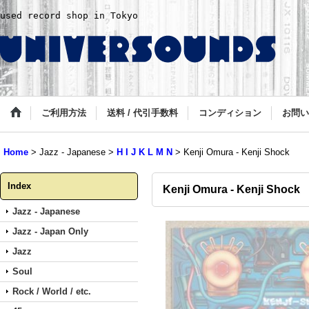
used record shop in Tokyo
ご利用方法
送料 / 代引手数料
コンディション
お問い
Home
>
Jazz - Japanese
>
H I J K L M N
>
Kenji Omura - Kenji Shock
Index
Kenji Omura - Kenji Shock
Jazz - Japanese
Jazz - Japan Only
Jazz
Soul
Rock / World / etc.