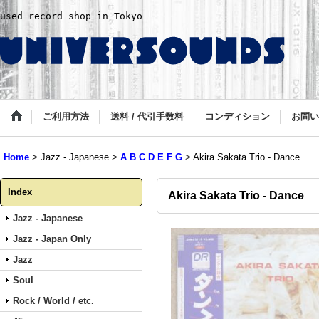
used record shop in Tokyo
ご利用方法
送料 / 代引手数料
コンディション
お問い
Home
>
Jazz - Japanese
>
A B C D E F G
>
Akira Sakata Trio - Dance
Index
Akira Sakata Trio - Dance
Jazz - Japanese
Jazz - Japan Only
Jazz
Soul
Rock / World / etc.