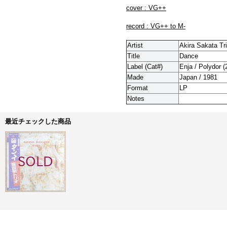
cover : VG++
record : VG++ to M-
Artist
Akira Sakata Tr
Title
Dance
Label (Cat#)
Enja / Polydor 
Made
Japan / 1981
Format
LP
Notes
最近チェックした商品