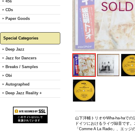
45s
CDs
Paper Goods
Special Categories
Deep Jazz
Jazz for Dancers
Breaks / Samples
Obi
Autographed
Deep Jazz Reality +
山下洋輔トリオやWha-ha-h
ドイツにおけるライヴ録音です。
「Comme A La Radio」、エッ