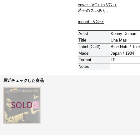
cover : VG+ to VG++
若干のスレあり。
record : VG++
Artist
Kenny Dorham
Title
Una Mas
Label (Cat#)
Blue Note / Tos
Made
Japan / 1984
Format
LP
Notes
最近チェックした商品