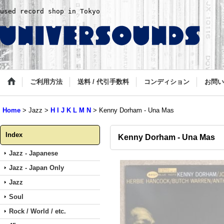
used record shop in Tokyo
ご利用方法
送料 / 代引手数料
コンディション
お問い
Home
>
Jazz
>
H I J K L M N
>
Kenny Dorham - Una Mas
Index
Kenny Dorham - Una Mas
Jazz - Japanese
Jazz - Japan Only
Jazz
Soul
Rock / World / etc.