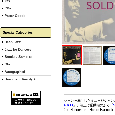
45s
CDs
Paper Goods
Special Categories
Deep Jazz
Jazz for Dancers
Breaks / Samples
Obi
Autographed
Deep Jazz Reality +
シーンを牽引したミュージシャンの
a Mas
」、端正で躍動感のある「
S
Joe Henderson、Herbie Hancoc