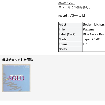
cover : VG+
スレ、角に小傷みあり。
record : VG++ to M-
Artist
Bobby Hutchers
Title
Patterns
Label (Cat#)
Blue Note / Kin
Made
Japan / 1981
Format
LP
Notes
最近チェックした商品