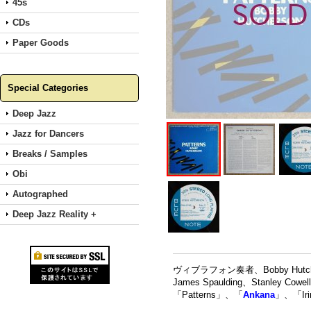
45s
CDs
Paper Goods
Special Categories
Deep Jazz
Jazz for Dancers
Breaks / Samples
Obi
Autographed
Deep Jazz Reality +
ヴィブラフォン奏者、Bobby Hu
James Spaulding、Stanley C
「Patterns」、「
Ankana
」、「I