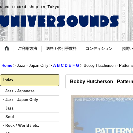
used record shop in Tokyo
ご利用方法
送料 / 代引手数料
コンディション
お問い
Home
>
Jazz - Japan Only
>
A B C D E F G
>
Bobby Hutcherson - Pattern
Index
Bobby Hutcherson - Patter
Jazz - Japanese
Jazz - Japan Only
Jazz
Soul
Rock / World / etc.