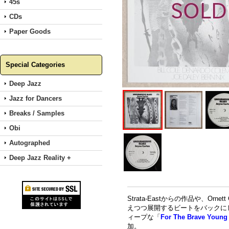
45s
CDs
Paper Goods
Special Categories
Deep Jazz
Jazz for Dancers
Breaks / Samples
Obi
Autographed
Deep Jazz Reality +
Strata-Eastからの作品や、Or
えつつ展開するビートをバックに
ィープな「
For The Brave Young
加。