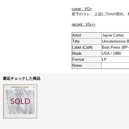
cover : VG+
若干のスレ、上辺に7cmの割れ、
record : VG++
Artist
Jayne Cortez
Title
Unsubmissive B
Label (Cat#)
Bola Press (BP
Made
USA / 1980
Format
LP
Notes
最近チェックした商品