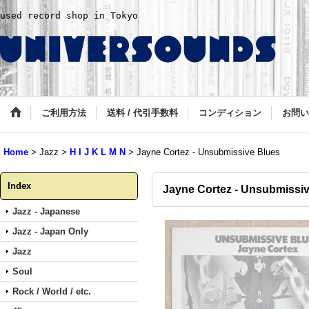
used record shop in Tokyo
ご利用方法
送料 / 代引手数料
コンディション
お問い
Home
>
Jazz
>
H I J K L M N
>
Jayne Cortez - Unsubmissive Blues
Index
Jayne Cortez - Unsubmissi
Jazz - Japanese
Jazz - Japan Only
Jazz
Soul
Rock / World / etc.