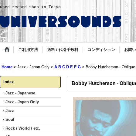
used record shop in Tokyo
ご利用方法
送料 / 代引手数料
コンディション
お問い
Home
>
Jazz - Japan Only
>
A B C D E F G
>
Bobby Hutcherson - Oblique
Index
Bobby Hutcherson - Obliqu
Jazz - Japanese
Jazz - Japan Only
Jazz
Soul
Rock / World / etc.