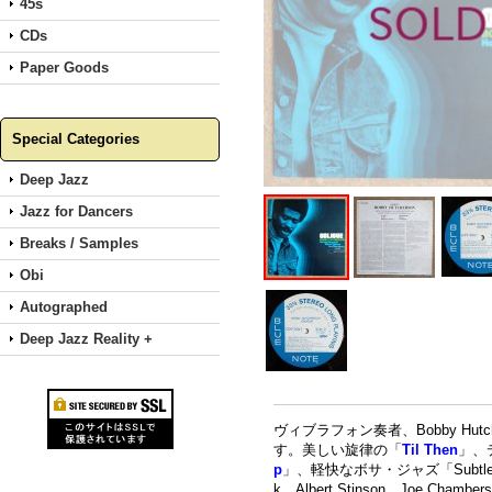
45s
CDs
Paper Goods
Special Categories
Deep Jazz
Jazz for Dancers
Breaks / Samples
Obi
Autographed
Deep Jazz Reality +
ヴィブラフォン奏者、Bobby Hu
す。美しい旋律の「
Til Then
」、
p
」、軽快なボサ・ジャズ「Subtle 
k、Albert Stinson、Joe Chamb