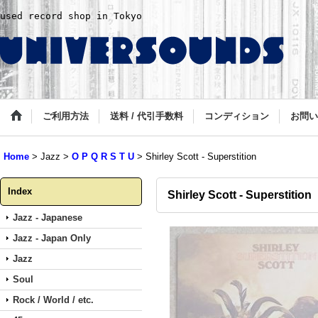
used record shop in Tokyo
ご利用方法
送料 / 代引手数料
コンディション
お問い
Home
>
Jazz
>
O P Q R S T U
>
Shirley Scott - Superstition
Index
Shirley Scott - Superstition
Jazz - Japanese
Jazz - Japan Only
Jazz
Soul
Rock / World / etc.