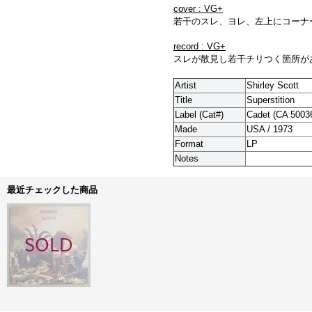
cover : VG+
若干のスレ、ヨレ、左上にコーナ
record : VG+
スレが散見し若干チリつく箇所が
Artist
Shirley Scott
Title
Superstition
Label (Cat#)
Cadet (CA 5003
Made
USA / 1973
Format
LP
Notes
最近チェックした商品