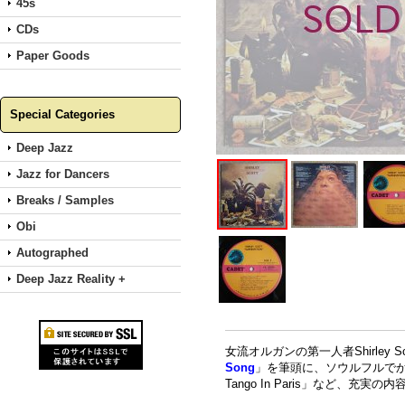
45s
CDs
Paper Goods
Special Categories
Deep Jazz
Jazz for Dancers
Breaks / Samples
Obi
Autographed
Deep Jazz Reality +
女流オルガンの第一人者Shirle
Song
」を筆頭に、ソウルフルで
Tango In Paris」など、充実の内容で