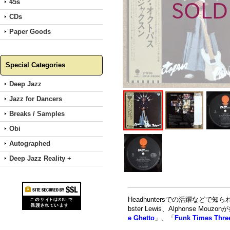
45s
CDs
Paper Goods
Special Categories
Deep Jazz
Jazz for Dancers
Breaks / Samples
Obi
Autographed
Deep Jazz Reality +
Headhuntersでの活躍などで知られる
bster Lewis、Alphonse 
e Ghetto
」、「
Funk Times Thre