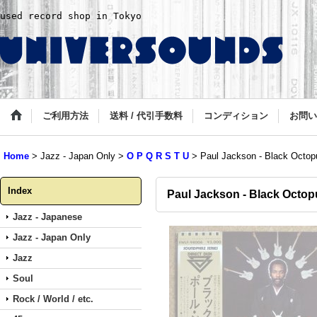
used record shop in Tokyo
ご利用方法
送料 / 代引手数料
コンディション
お問い
Home
>
Jazz - Japan Only
>
O P Q R S T U
>
Paul Jackson - Black Octop
Index
Paul Jackson - Black Octop
Jazz - Japanese
Jazz - Japan Only
Jazz
Soul
Rock / World / etc.