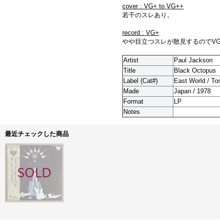
cover : VG+ to VG++
若干のスレあり。
record : VG+
やや目立つスレが散見するのでV
Artist
Paul Jackson
Title
Black Octopus
Label (Cat#)
East World / Tos
Made
Japan / 1978
Format
LP
Notes
最近チェックした商品