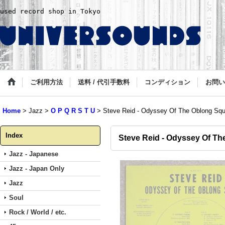
used record shop in Tokyo
ご利用方法
送料 / 代引手数料
コンディション
お問い
Home
>
Jazz
>
O P Q R S T U
>
Steve Reid - Odyssey Of The Oblong Squ
Index
Steve Reid - Odyssey Of T
Jazz - Japanese
Jazz - Japan Only
Jazz
Soul
Rock / World / etc.