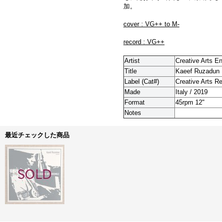
加。
cover : VG++ to M-
record : VG++
Artist
Creative Arts E
Title
Kaeef Ruzadun 
Label (Cat#)
Creative Arts 
Made
Italy / 2019
Format
45rpm 12"
Notes
最近チェックした商品