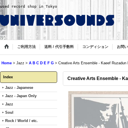
used record shop in Tokyo
ご利用方法
送料 / 代引手数料
コンディション
お問い
Home
>
Jazz
>
A B C D E F G
>
Creative Arts Ensemble - Kaeef Ruzadun 
Index
Creative Arts Ensemble - K
Jazz - Japanese
Jazz - Japan Only
Jazz
Soul
Rock / World / etc.