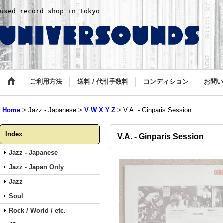
used record shop in Tokyo
ご利用方法
送料 / 代引手数料
コンディション
お問い
Home
>
Jazz - Japanese
>
V W X Y Z
>
V.A. - Ginparis Session
Index
V.A. - Ginparis Session
Jazz - Japanese
Jazz - Japan Only
Jazz
Soul
Rock / World / etc.