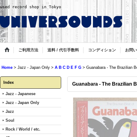
used record shop in Tokyo
ご利用方法
送料 / 代引手数料
コンディション
お問い
Home
>
Jazz - Japan Only
>
A B C D E F G
>
Guanabara - The Brazilian 
Index
Guanabara - The Brazilian 
Jazz - Japanese
Jazz - Japan Only
Jazz
Soul
Rock / World / etc.