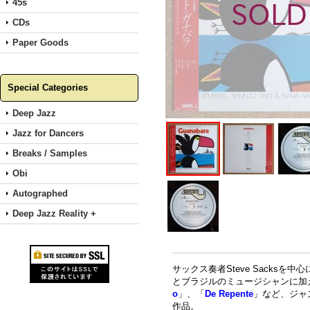
45s
CDs
Paper Goods
Special Categories
Deep Jazz
Jazz for Dancers
Breaks / Samples
Obi
Autographed
Deep Jazz Reality +
サックス奏者Steve Sacks
とブラジルのミュージシャンに加え
o
」、「
De Repente
」など、ジャ
作品。