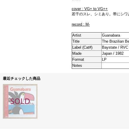
cover : VG+ to VG++
若干のスレ、シミあり。帯にシワ
record : M-
Artist
Guanabara
Title
The Brazilian B
Label (Cat#)
Baystate / RVC
Made
Japan / 1982
Format
LP
Notes
最近チェックした商品