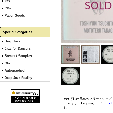
45s
CDs
Paper Goods
Special Categories
Deep Jazz
Jazz for Dancers
Breaks / Samples
Obi
Autographed
Deep Jazz Reality +
それぞれが日本のフリー・ジャズ
「Tao」、「Lagrima」、「
Little
す。