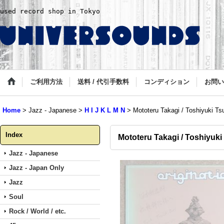
used record shop in Tokyo
ご利用方法
送料 / 代引手数料
コンディション
お問い
Home
>
Jazz - Japanese
>
H I J K L M N
>
Mototeru Takagi / Toshiyuki Tsuc
Index
Mototeru Takagi / Toshiyuki 
Jazz - Japanese
Jazz - Japan Only
Jazz
Soul
Rock / World / etc.