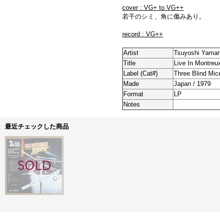
cover : VG+ to VG++
若干のシミ、角に傷みあり。
record : VG++
Artist
Tsuyoshi Yamam
Title
Live In Montreu
Label (Cat#)
Three Blind Mi
Made
Japan / 1979
Format
LP
Notes
最近チェックした商品