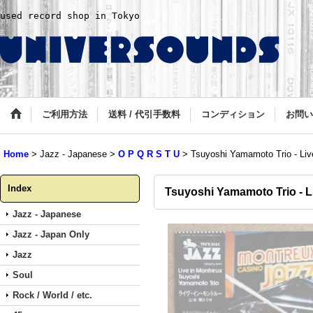
used record shop in Tokyo
ご利用方法
送料 / 代引手数料
コンディション
お問い
Home
>
Jazz - Japanese
>
O P Q R S T U
>
Tsuyoshi Yamamoto Trio - Liv
Index
Tsuyoshi Yamamoto Trio - L
Jazz - Japanese
Jazz - Japan Only
Jazz
Soul
Rock / World / etc.