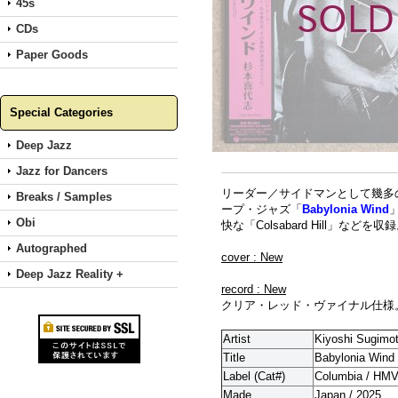
45s
CDs
Paper Goods
Special Categories
Deep Jazz
Jazz for Dancers
リーダー／サイドマンとして幾多
Breaks / Samples
ープ・ジャズ「
Babylonia Wind
Obi
快な「Colsabard Hill」
Autographed
cover : New
Deep Jazz Reality +
record : New
クリア・レッド・ヴァイナル仕様
Artist
Kiyoshi Sugimot
Title
Babylonia Wind
Label (Cat#)
Columbia / HMV
Made
Japan / 2025