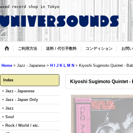
used record shop in Tokyo
ご利用方法
送料 / 代引手数料
コンディション
お問い
Home
>
Jazz - Japanese
>
H I J K L M N
>
Kiyoshi Sugimoto Quintet - Ba
Index
Kiyoshi Sugimoto Quintet -
Jazz - Japanese
Jazz - Japan Only
Jazz
Soul
Rock / World / etc.