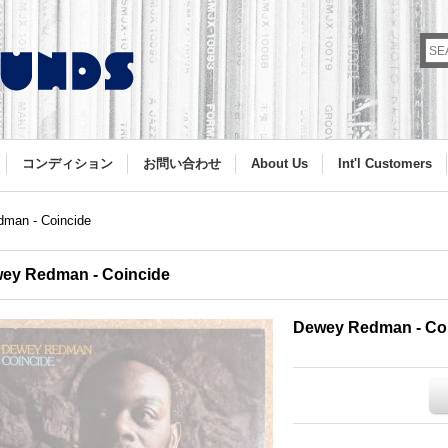
コンディション
お問い合わせ
About Us
Int'l Customers
man - Coincide
ey Redman - Coincide
Dewey Redman - Co