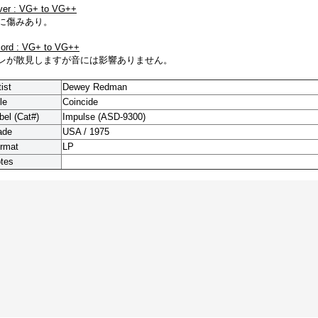
ver : VG+ to VG++
に傷みあり。
cord : VG+ to VG++
レが散見しますが音には影響ありません。
tist
Dewey Redman
le
Coincide
bel (Cat#)
Impulse (ASD-9300)
ade
USA / 1975
rmat
LP
tes