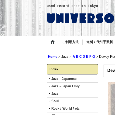
used record shop in Tokyo
ご利用方法
送料 / 代引手数料
Home
>
Jazz
>
A B C D E F G
>
Dewey Red
Index
Dew
Jazz - Japanese
Jazz - Japan Only
Jazz
Soul
Rock / World / etc.