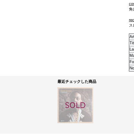
co
角
re
ス
Ar
Tit
La
M
Fo
No
最近チェックした商品