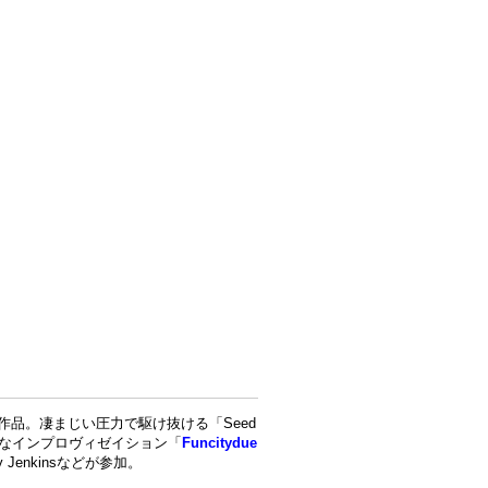
anの作品。凄まじい圧力で駆け抜ける「Seed
on」、強力なインプロヴィゼイション「
Funcitydue
y Jenkinsなどが参加。