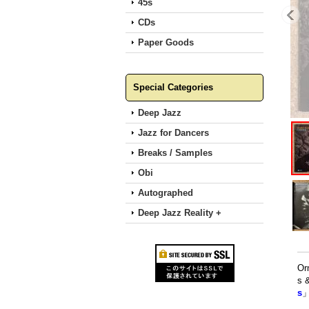
45s
CDs
Paper Goods
Special Categories
Deep Jazz
Jazz for Dancers
Breaks / Samples
Obi
Autographed
Deep Jazz Reality +
O
s
s