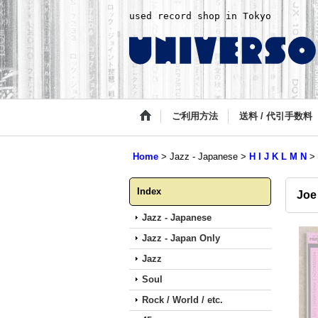
used record shop in Tokyo
ご利用方法
送料 / 代引手数料
Home
>
Jazz - Japanese
>
H I J K L M N
>
Index
Joe
Jazz - Japanese
Jazz - Japan Only
Jazz
Soul
Rock / World / etc.