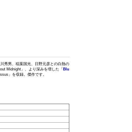
品。市川秀男、稲葉国光、日野元彦との白熱の
out Midnight」、より深みを増した「
Blu
cissus」を収録。傑作です。