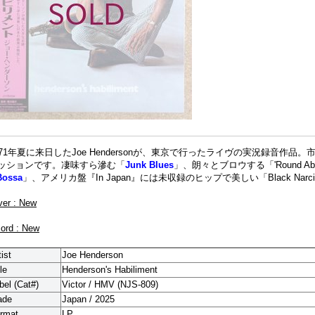
971年夏に来日したJoe Hendersonが、東京で行ったライヴの実況録音作
ッションです。
凄味すら滲む「
Junk Blues
」、朗々とブロウする「'Round Ab
Bossa
」、アメリカ盤『In Japan』には未収録のヒップで美しい「Black Nar
ver : New
cord : New
tist
Joe Henderson
le
Henderson's Habiliment
bel (Cat#)
Victor / HMV (
NJS-809
)
ade
Japan / 2025
rmat
LP