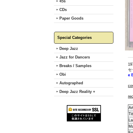
45s
CDs
Paper Goods
Special Categories
Deep Jazz
Jazz for Dancers
1
Breaks / Samples
セ
Obi
e 
Autographed
co
Deep Jazz Reality +
re
Ar
Tit
La
M
Fo