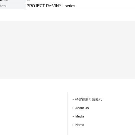
tes
PROJECT Re:VINYL series
特定商取引法表示
About Us
Media
Home